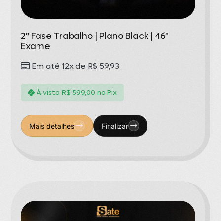
2ª Fase Trabalho | Plano Black | 46º
Exame
Em até 12x de
R$
59,93
À vista
R$
599,00
no Pix
Mais detalhes
Finalizar