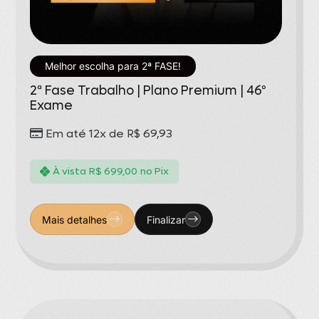
Melhor escolha para 2ª FASE!
2ª Fase Trabalho | Plano Premium | 46º
Exame
Em até 12x de
R$
69,93
À vista
R$
699,00
no Pix
Mais detalhes
Finalizar