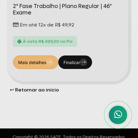
2ª Fase Trabalho | Plano Regular | 46º
Exame
Em até 12x de
R$
49,92
À vista
R$
499,00
no Pix
Mais detalhes
Finalizar
↩︎ Retornar ao início
Copyright © 2026 SATE. Todos os Direitos Reservados.