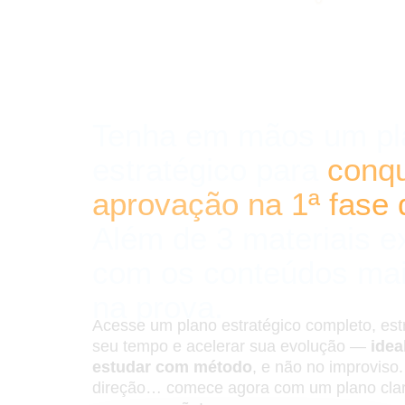
Tenha em mãos um pl
estratégico para
conqu
aprovação na 1ª fase
Além de 3 materiais e
com os conteúdos ma
na prova.
Acesse um plano estratégico completo, estr
seu tempo e acelerar sua evolução —
idea
estudar com método
, e não no improviso
direção… comece agora com um plano claro