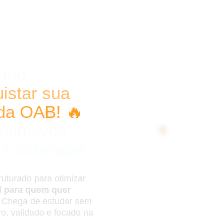
ano
istar sua
 da OAB! 🔥
xclusivos
is cobrados
uturado para otimizar
l para quem quer
. Chega de estudar sem
, validado e focado na